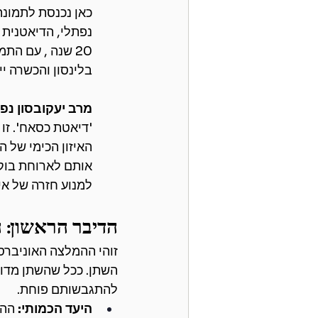
כאן נכנסת לתמונה
נפתלי, הדיאטנית 
בלינסון והכשרה יי
מרב יעקובסון נפת
'דיאטת כסאח'. זו
האיזון הכימי של 
אותם לארוחת בוקר
למנוע חזרה של איר
הדיבר הראשון: ה
זוהי ההמלצה האוניברס
השתן. ככל שהשתן מדולל 
להתגבשותם פוחת.
היעד הכמותי:
 ההמ