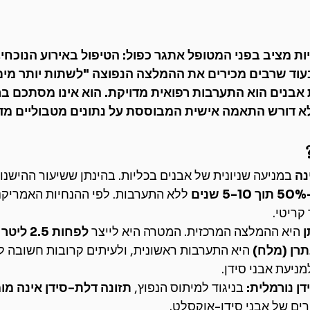
ת מציב בפני המטופל אתגר כפול: הטיפול באירוע הנוכחי,
עוד שרבים מכירים את ההמלצה הנפוצה "לשתות יותר מים"
ת אבנים הוא התערבות רפואית מדויקת. הוא אינו מסתכם 
א דורש התאמה אישית המבוססת על נתונים מטבוליים מדו
נה
 במניעה שניונית של אבנים בכליות. בהינתן ששיעור ההישנו
שנים
 ללא התערבות. לפי ההנחיות האמריקני
קריטי.
ן
 היא ההמלצה המרכזית. המטרה היא לייצר 
לפחות 2.5 ליטר שתן
רן (מלח)
 היא התערבות ראשונית, ולעיתים קרובות חשובה ל
מניעת אבני סידן.
ן נורמלית:
 בניגוד למיתוס הנפוץ, 
תזונה דלת-סידן אינה מו
ים של אבני סידן-אוקסלט.