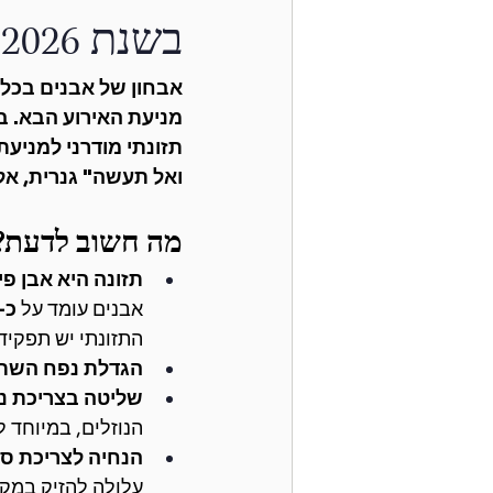
בשנת 2026
אבחון של אבנים בכליו
מניעת האירוע הבא. ב
תזונתי מודרני למניע
ואל תעשה" גנרית, אל
מה חשוב לדעת?
תזונה היא אבן פי
אבנים עומד על 
כ-50% תוך 5-10 
התזונתי יש תפקיד 
הגדלת נפח השת
שליטה בצריכת נת
הנוזלים, במיוחד ל
הנחיה לצריכת סיד
עלולה להזיק במקר