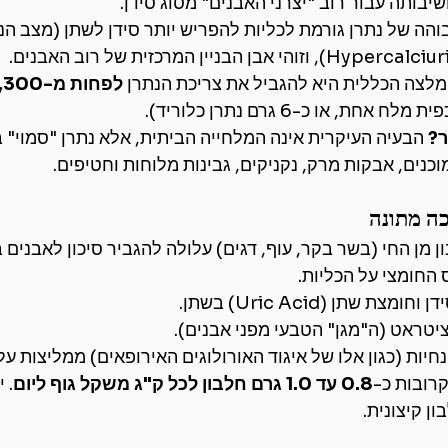
שיבותה עבור רוב "יצרני האבנים" מסוג סידן.
בוהה של נתרן גורמת לכליות להפריש יותר סידן לשתן (מצב הנ
מלצה הכללית היא להגביל את צריכת הנתרן 
 אחת, או כ-6 גרם נתרן כלוריד).
ר?
 הבעיה העיקרית אינה המלחייה הביתית, אלא נתרן "סמוי" ב
כנים, אבקות מרק, נקניקים, גבינות מלוחות וחטיפים.
 מן החי (בשר בקר, עוף, דגים) עלולה להגביר סיכון לאבנים 
החומצי על הכליות.
 שתן (Uric Acid) בשתן.
טראט (ה"מגן" הטבעי מפני אבנים).
חיות (כגון אלו של איגוד האורולוגים האירופאים) ממליצות על
רובות כ-
0.8 עד 1.0 גרם חלבון לכל ק"ג משקל גוף ליום
. 
ן קיצונית.