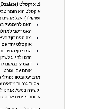
3. אוקסלט (Oxalate): לא מה שחשבתם
אוקסלט הוא חומר טבעי 
ושוקולד). אצל אנשים מ
האם להימנע?
 בר
האמריקני למחלות
מה הפתרון?
 העיקרו
אוקסלט יחד עם מ
המנגנון:
 הסידן ו
הדם ולהגיע לשתן.
דוגמה:
 במקום להי
אותם עם יוגורט.
מרב יעקובסון נפתלי (
'אסור' גנריות מהאינטר
'קשירה במעי'. אנחנו ל
ארוחה מפחית את הסיכו