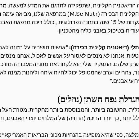
 הדיאטנית הקלינית, שתפקידה לתרגם את המדע למעשה. מרב 
הקלינית הבכירה (
M.Sc
 Nutr) במרפאה שלנו, מביאה עימה 
20 שנה , עם התמקדות של 15 שנה בתזונה נפרולוגית , כולל ריכוז מרפאת 
עודית בטיפול באבני כליה מהטכניון.
לי (דיאטנית קלינית בכירה):
 "אנשים חושבים על תזונה לאבנ
 טעות. אנחנו לא מנסים לאסור על אנשים לאכול, אנחנו מנסים 
השתן שלהם. התפקיד שלי הוא לקחת את נתוני המעבדה המורכב
, צהריים וערב שהמטופל יכול לחיות איתה וליהנות ממנה לאור
ועי אבנים."
גדלת נפח השתן (נוזלים)
לית, החשובה ביותר, והמבוססת ביותר מחקרית. מטרת העל ה
יותר, כך יורד הריכוז (הרוויה) של המלחים יוצרי האבנים, והס
לצה, כפי שהיא מופיעה בהנחיות מכוני הבריאות האמריקאיים