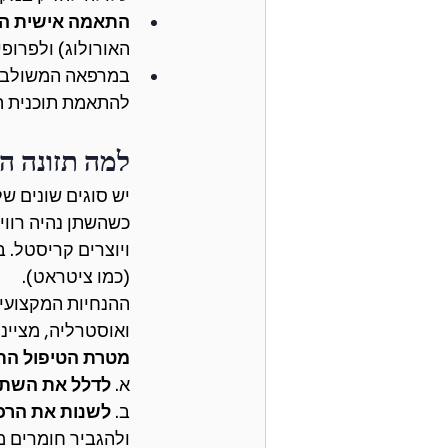
התאמה אישית הי
האורולוג) ולפרופ
במרפאה המשולבת של
להתאמת תוכנית הא
למה תזונה ה
יש סוגים שונים של
כשהשתן נהיה רווי
ויוצרים קריסטל. 
(כמו ציטראט).
ההנחיות המקצועיו
ואוסטרליה, מציינ
מטרת הטיפול התז
א.
 לדלל את השתן
ב. 
לשנות את הרכ
ולהגביר חומרים מ