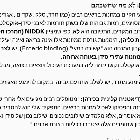
הקיים במזונות בריאים רבים (כמו תרד, סלק ,שקדים , אגוזים
סוימים, רמות גבוהות שלו בשתן תורמות לאבני סידן-אוקסלט.
וב המקרים, התשובה היא 
לא
. כפי שמציין 
NIDDK (המרכז 
 כליה)
, הימנעות גורפת ממזונות אלו אינה בריאה ואינה יעילה
ן המנחה הוא "קשירה במעי" (Enteric binding). יש 
לצרוך
זונות עתירי סידן באותה ארוחה.
האוקסלט נקשרים זה לזה במערכת העיכול ויוצאים בצואה, מבלי
מנע מתרד, יש לשלב אותו עם גבינה. במקום להימנע מאגוזים,
דיאטנית קלינית בכירה):
 "מטופלים רבים מגיעים אלי אחרי ש
נט והפסיקו לאכול מזונות בריאים. התפקיד שלי הוא להסביר א
א אוסרים, אלא מלמדים שילובים נכונים. שילוב נכון של סידן 
ן שחומרים אלה יצטברו בכליות בצורת אבנים."