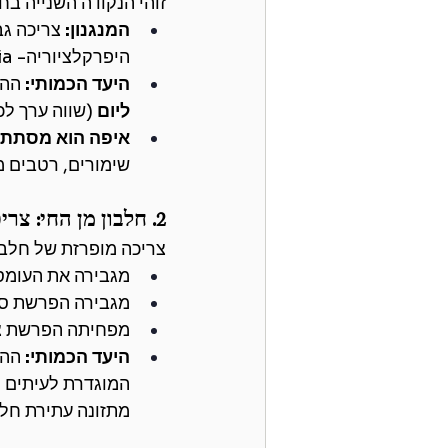
זוהי הנקודה השנייה בח
המנגנון:
 צריכה ג
היפרקלציוריה- Hypercalciuria), וזוהי אבן הבניין המרכזית של רוב האבנים.
היעד הכמותי:
 הה
ליום
 (שווה ערך לכפית מלח
איפה הוא מסתת
שימורים, רטבים מו
2. חלבון מן החי: צריכה מתונה
צריכה מופרזת של חלבון
מגבירה את העומס 
מגבירה הפרשת סידן וחומצת
מפחיתה הפרשת צי
היעד הכמותי:
 ההנ
המוגדרת לעיתים ק
מתזונה עתירת חלבו