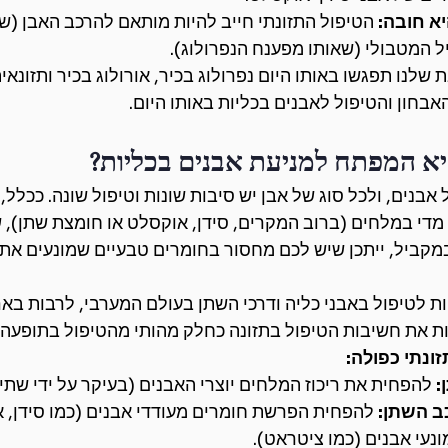
א חובה:
 הטיפול התזונתי חייב להיות מותאם להרכב האבן (ש
יל המטבולי (שאותו מפענח הנפרולוג).
נו תפגשו באותו היום נפרולוג בכיר, אורולוג בכיר ותזונאית
בחון והטיפול לאבנים בכליות באותו היום.
יא המפתח למניעת אבנים בכליות?
 אבנים, ולכל סוג של אבן יש סיבות שונות וטיפול שונה. ככלל, 
 מדי במלחים (ברוב המקרים, סידן, אוקסלט או חומצת שתן),
במקביל, ייתכן שיש לכם מחסור בחומרים טבעיים שמונעים את
ת לטיפול באבני כליה ודרכי השתן בעולם המערבי, לרבות באר
ות את חשיבות הטיפול בתזונה כחלק מהותי מהטיפול בתופעה.
ונתי כפולה:
:
 להפחית את ריכוז המלחים יוצרי האבנים (בעיקר על ידי שתיי
ב השתן:
 להפחית הפרשת חומרים מעודדי אבנים (כמו סידן, 
ונעי אבנים (כמו ציטראט).