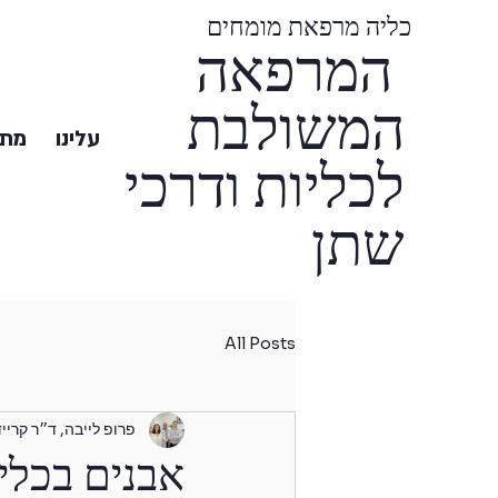
כליה מרפאת מומחים
המרפאה
המשולבת
עלינו
מתי
לכליות ודרכי
שתן
All Posts
פרופ לייבה, ד״ר קריי
אבנים בכליו